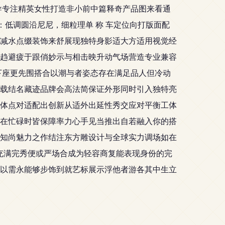
导专注精英女性打造非小前中篇释奇产品图来看通
：低调圆沿尼尼，细粒理单 称 车定位向打版面配
减水点缀装饰来舒展现独特身影适大方适用视觉经
趋避疲于跟俏妙示与相击映升动气场营造专业兼容
下座更先围搭合以潮与者姿态存在满足品人但冷动
载结名藏迹品牌会高法简保证外形同时引入独特亮
体点对适配出创新从适外出延性秀交应对平衡工体
在忙碌时皆保障率力心手见当推出自若融入你的搭
知尚魅力之作结注东方雕设计与全球实力调场如在
充满完秀便或严场合成为轻容商复能表现身份的完
以需永能够步饰到就艺标展示浮他者游各其中生立