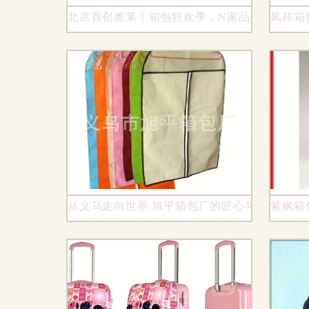
北京首创奥莱丨箱包狂欢季，N家品牌超低折扣
凤祥箱
从义乌走向世界 旭平箱包厂的匠心与远见
紫枫箱