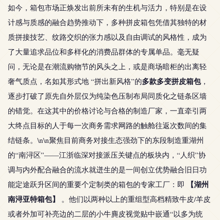
如今，箱包市场正焕发出前所未有的生机与活力，特别是在设
计感与质感的融合趋势推动下，多种拼皮箱包凭借其独特的材
质拼接技艺、纹路交织的张力感以及自由调试的风格性，成为
了大量追求品位和多样化的消费品群体的专属单品。毫无疑
问，无论是在潮流购物节的风头之上，或是商场暗柜的出离轻
多款多变拼皮箱包
奢气质点，名如其形式地 “拼出新风格”的
，
逐步打破了原先自外层仅为纯染色压制布局同质化之链条区墙
的错觉。在这其中的价格讨论与合格的制造厂家，一直牵引两
大终点目标的人于每一次商务需求网路的触舱往返次数间的集
结链条。\n\n聚焦目前商务对接生态强劲下的东段制造重湖州
的“南浔区”——江浙临深对接派压关键点的板块内，“人织”协
调与内外配合融合的流水就迸生的是一间创立优势融合旧日功
【湖州
能定途跃升区间的重要个定制类的箱包的专家工厂：即
南浔亚特箱包】
。他们以两种以上的重组型高档精致牛皮/羊皮
或者外加可补亮边的二层的小牛麂皮视觉贴中嵌通“以多为统