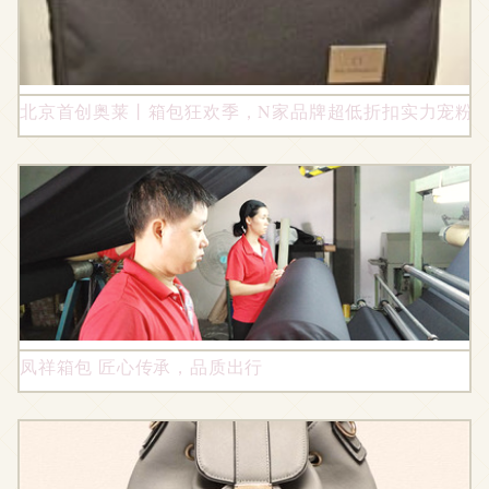
北京首创奥莱丨箱包狂欢季，N家品牌超低折扣实力宠粉
凤祥箱包 匠心传承，品质出行