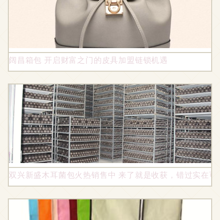
阔昌箱包 开启财富之门的皮具加盟链锁机遇
双兴新盛木耳菌包火热销售中 来了就是收获，错过实在可