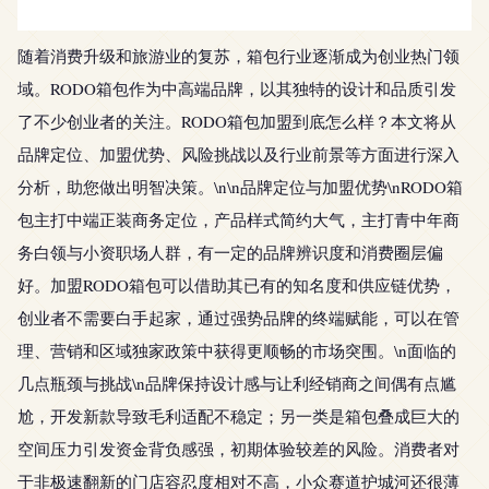
随着消费升级和旅游业的复苏，箱包行业逐渐成为创业热门领
域。RODO箱包作为中高端品牌，以其独特的设计和品质引发
了不少创业者的关注。RODO箱包加盟到底怎么样？本文将从
品牌定位、加盟优势、风险挑战以及行业前景等方面进行深入
分析，助您做出明智决策。\n\n品牌定位与加盟优势\nRODO箱
包主打中端正装商务定位，产品样式简约大气，主打青中年商
务白领与小资职场人群，有一定的品牌辨识度和消费圈层偏
好。加盟RODO箱包可以借助其已有的知名度和供应链优势，
创业者不需要白手起家，通过强势品牌的终端赋能，可以在管
理、营销和区域独家政策中获得更顺畅的市场突围。\n面临的
几点瓶颈与挑战\n品牌保持设计感与让利经销商之间偶有点尴
尬，开发新款导致毛利适配不稳定；另一类是箱包叠成巨大的
空间压力引发资金背负感强，初期体验较差的风险。消费者对
于非极速翻新的门店容忍度相对不高，小众赛道护城河还很薄