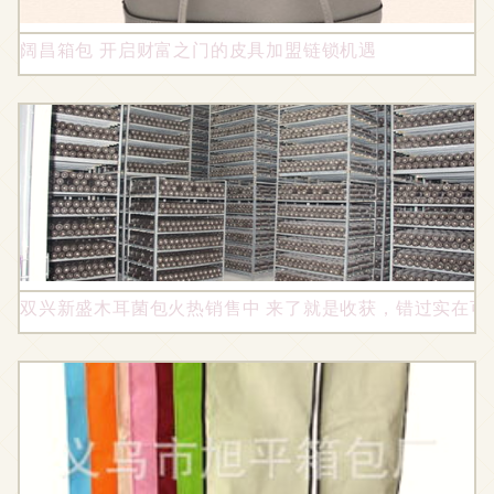
阔昌箱包 开启财富之门的皮具加盟链锁机遇
双兴新盛木耳菌包火热销售中 来了就是收获，错过实在可