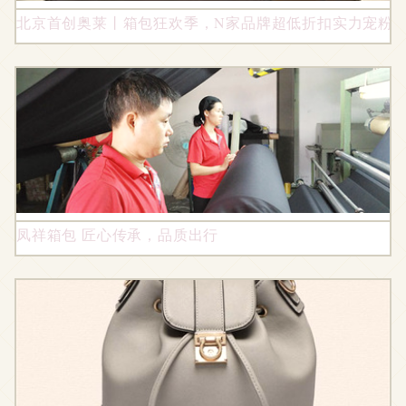
北京首创奥莱丨箱包狂欢季，N家品牌超低折扣实力宠粉
凤祥箱包 匠心传承，品质出行