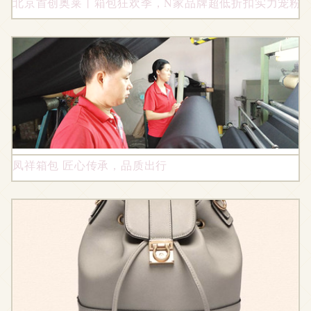
北京首创奥莱丨箱包狂欢季，N家品牌超低折扣实力宠粉
凤祥箱包 匠心传承，品质出行