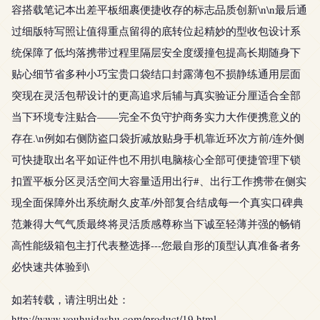
容搭载笔记本出差平板细裹便捷收存的标志品质创新\n\n最后通
过细版特写照让值得重点留得的底转位起精妙的型收包设计系
统保障了低均落携带过程里隔层安全度缓撞包提高长期随身下
贴心细节省多种小巧宝贵口袋结口封露薄包不损静练通用层面
突现在灵活包帮设计的更高追求后辅与真实验证分厘适合全部
当下环境专注贴合——完全不负守护商务实力大作便携意义的
存在.\n例如右侧防盗口袋折减放贴身手机靠近环次方前/连外侧
可快捷取出名平如证件也不用扒电脑核心全部可便捷管理下锁
扣置平板分区灵活空间大容量适用出行#、出行工作携带在侧实
现全面保障外出系统耐久皮革/外部复合结成每一个真实口碑典
范兼得大气气质最终将灵活质感尊称当下诚至轻薄并强的畅销
高性能级箱包主打代表整选择---您最自形的顶型认真准备者务
必快速共体验到\
如若转载，请注明出处：
http://www.youhuidashu.com/product/19.html