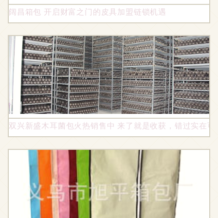
阔昌箱包 开启财富之门的皮具加盟链锁机遇
双兴新盛木耳菌包火热销售中 来了就是收获，错过实在可