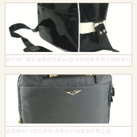
旅行包厂家定做黑色光胶pvc防水斜跨单肩男士时尚旅行包
诺浦敦NC 2笔记本包 商务出行的首选护机之选