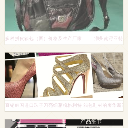
多种拼皮箱包（图）价格及生产厂家 —— 湖州南浔亚特
直销韩国进口珠子闪亮细葱粉格利特 箱包鞋材的奢华新选