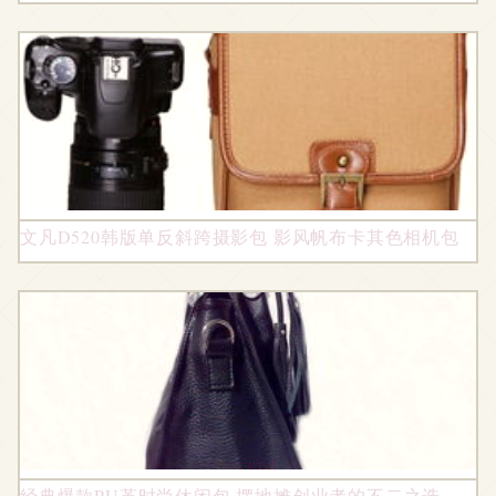
文凡D520韩版单反斜跨摄影包 影风帆布卡其色相机包
经典爆款PU革时尚休闲包 摆地摊创业者的不二之选