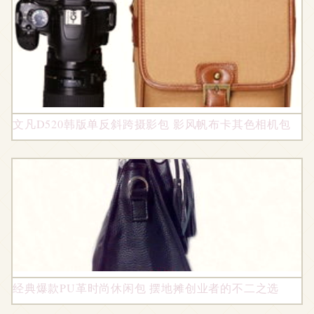
文凡D520韩版单反斜跨摄影包 影风帆布卡其色相机包
经典爆款PU革时尚休闲包 摆地摊创业者的不二之选