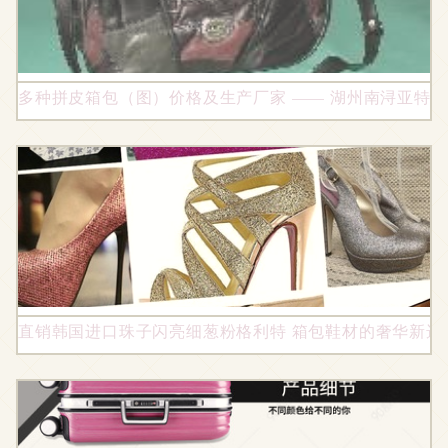
多种拼皮箱包（图）价格及生产厂家 —— 湖州南浔亚特
直销韩国进口珠子闪亮细葱粉格利特 箱包鞋材的奢华新选