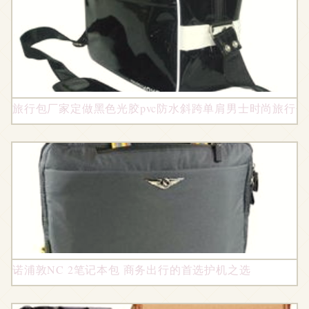
旅行包厂家定做黑色光胶pvc防水斜跨单肩男士时尚旅行包
诺浦敦NC 2笔记本包 商务出行的首选护机之选